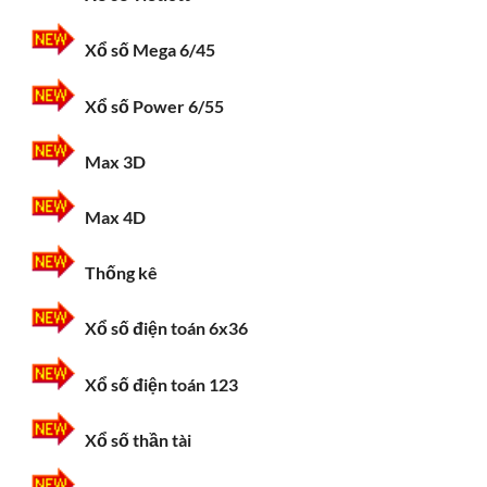
Xổ số Mega 6/45
Xổ số Power 6/55
Max 3D
Max 4D
Thống kê
Xổ số điện toán 6x36
Xổ số điện toán 123
Xổ số thần tài