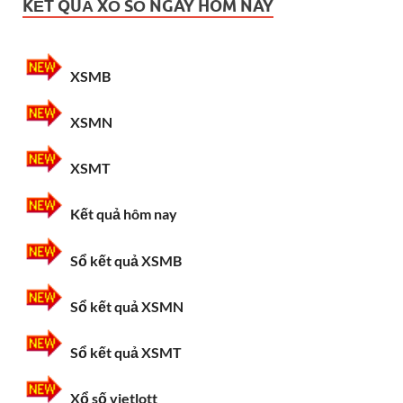
KẾT QUẢ XỔ SỐ NGÀY HÔM NAY
XSMB
XSMN
XSMT
Kết quả hôm nay
Sổ kết quả XSMB
Sổ kết quả XSMN
Sổ kết quả XSMT
Xổ số vietlott