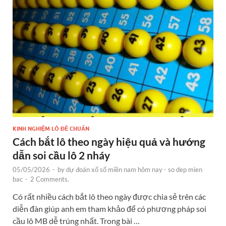
KINH NGHIỆM LÔ ĐỀ CHUẨN
Cách bắt lô theo ngày hiệu quả và hướng
dẫn soi cầu lô 2 nháy
05/05/2026
-
by
dự đoán xổ số miền nam hôm nay - so dep mien
bac
-
2 Comments.
Có rất nhiều cách bắt lô theo ngày được chia sẻ trên các
diễn đàn giúp anh em tham khảo để có phương pháp soi
cầu lô MB dễ trúng nhất. Trong bài …