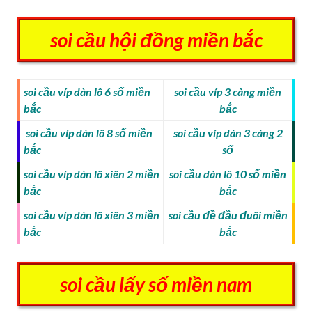
soi cầu hội đồng miền bắc
soi cầu víp dàn lô 6 số miền
soi cầu víp 3 càng miền
bắc
bắc
soi cầu víp dàn lô 8 số miền
soi cầu víp dàn 3 càng 2
bắc
số
soi cầu víp dàn lô xiên 2 miền
soi cầu dàn lô 10 số miền
bắc
bắc
soi cầu víp dàn lô xiên 3 miền
soi cầu đề đầu đuôi miền
bắc
bắc
soi cầu lấy số miền nam