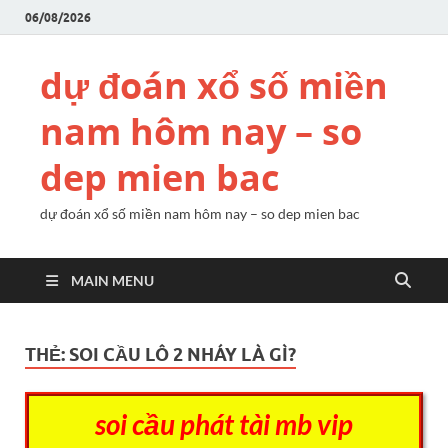
06/08/2026
dự đoán xổ số miền
nam hôm nay – so
dep mien bac
dự đoán xổ số miền nam hôm nay – so dep mien bac
MAIN MENU
THẺ:
SOI CẦU LÔ 2 NHÁY LÀ GÌ?
soi cầu phát tài mb vip