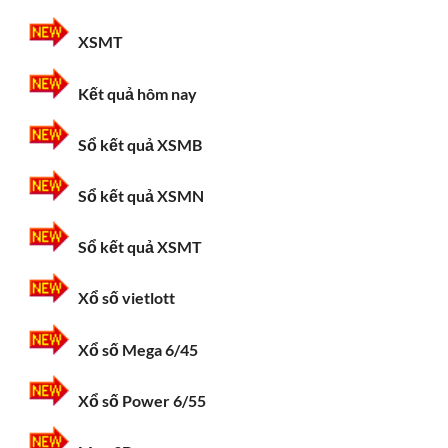
XSMT
Kết quả hôm nay
Sổ kết quả XSMB
Sổ kết quả XSMN
Sổ kết quả XSMT
Xổ số vietlott
Xổ số Mega 6/45
Xổ số Power 6/55