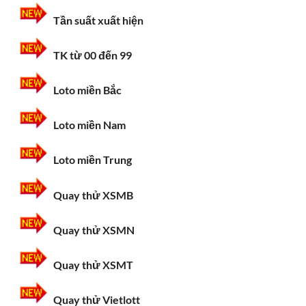
Tần suất xuất hiện
TK từ 00 đến 99
Loto miền Bắc
Loto miền Nam
Loto miền Trung
Quay thử XSMB
Quay thử XSMN
Quay thử XSMT
Quay thử Vietlott