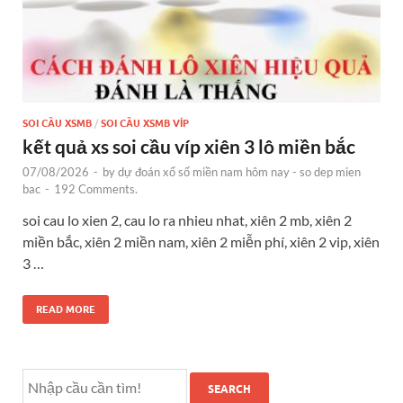
SOI CẦU XSMB
/
SOI CẦU XSMB VÍP
kết quả xs soi cầu víp xiên 3 lô miền bắc
07/08/2026
-
by
dự đoán xổ số miền nam hôm nay - so dep mien
bac
-
192 Comments.
soi cau lo xien 2, cau lo ra nhieu nhat, xiên 2 mb, xiên 2
miền bắc, xiên 2 miền nam, xiên 2 miễn phí, xiên 2 vip, xiên
3 …
READ MORE
SEARCH