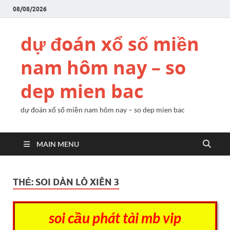
08/08/2026
dự đoán xổ số miền
nam hôm nay – so
dep mien bac
dự đoán xổ số miền nam hôm nay – so dep mien bac
MAIN MENU
THẺ:
SOI DÀN LÔ XIÊN 3
soi cầu phát tài mb vip