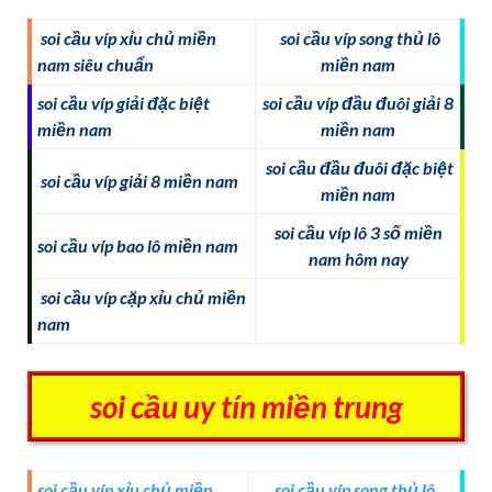
soi cầu víp xỉu chủ miền
soi cầu víp song thủ lô
nam siêu chuẩn
miền nam
soi cầu víp giải đặc biệt
soi cầu víp đầu đuôi giải 8
miền nam
miền nam
soi cầu đầu đuôi đặc biệt
soi cầu víp giải 8 miền nam
miền nam
soi cầu víp lô 3 số miền
soi cầu víp bao lô miền nam
nam hôm nay
soi cầu víp cặp xỉu chủ miền
nam
soi cầu uy tín miền trung
soi cầu víp xỉu chủ miền
soi cầu víp song thủ lô