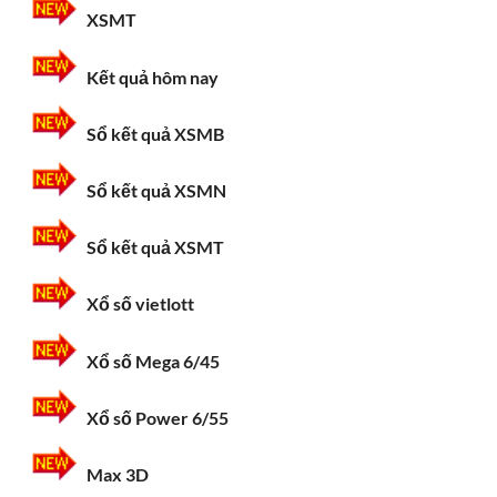
XSMT
Kết quả hôm nay
Sổ kết quả XSMB
Sổ kết quả XSMN
Sổ kết quả XSMT
Xổ số vietlott
Xổ số Mega 6/45
Xổ số Power 6/55
Max 3D