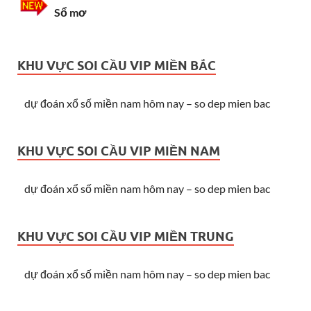
Sổ mơ
KHU VỰC SOI CẦU VIP MIỀN BẮC
dự đoán xổ số miền nam hôm nay – so dep mien bac
KHU VỰC SOI CẦU VIP MIỀN NAM
dự đoán xổ số miền nam hôm nay – so dep mien bac
KHU VỰC SOI CẦU VIP MIỀN TRUNG
dự đoán xổ số miền nam hôm nay – so dep mien bac