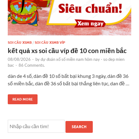
SOI CẦU XSMB
/
SOI CẦU XSMB VÍP
kết quả xs soi cầu víp đề 10 con miền bắc
08/08/2026
-
by
dự đoán xổ số miền nam hôm nay - so dep mien
bac
-
86 Comments.
dàn de 4 số, dàn đề 10 số bất bại khung 3 ngày, dàn đề 36
số miền bắc, dàn đề 36 số bất bại thắng liên tục, dan đề …
READ MORE
SEARCH