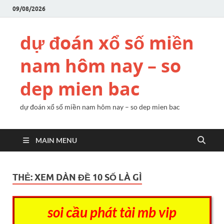
09/08/2026
dự đoán xổ số miền
nam hôm nay – so
dep mien bac
dự đoán xổ số miền nam hôm nay – so dep mien bac
MAIN MENU
THẺ:
XEM DÀN ĐỀ 10 SỐ LÀ GÌ
soi cầu phát tài mb vip