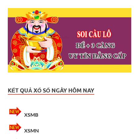
KẾT QUẢ XỔ SỐ NGÀY HÔM NAY
XSMB
XSMN