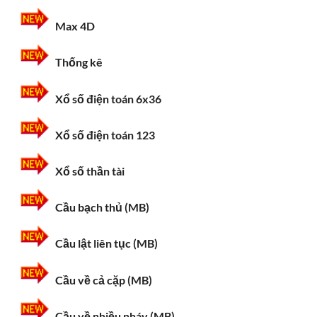
Max 4D
Thống kê
Xổ số điện toán 6x36
Xổ số điện toán 123
Xổ số thần tài
Cầu bạch thủ (MB)
Cầu lật liên tục (MB)
Cầu về cả cặp (MB)
Cầu về nhiều nháy (MB)