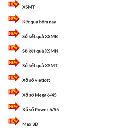
XSMT
Kết quả hôm nay
Sổ kết quả XSMB
Sổ kết quả XSMN
Sổ kết quả XSMT
Xổ số vietlott
Xổ số Mega 6/45
Xổ số Power 6/55
Max 3D