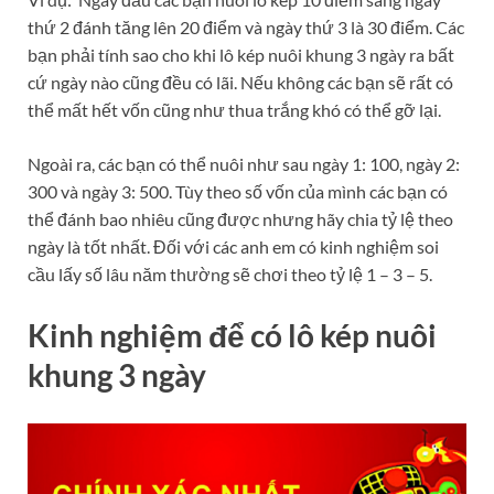
thứ 2 đánh tăng lên 20 điểm và ngày thứ 3 là 30 điểm. Các
bạn phải tính sao cho khi lô kép nuôi khung 3 ngày ra bất
cứ ngày nào cũng đều có lãi. Nếu không các bạn sẽ rất có
thể mất hết vốn cũng như thua trắng khó có thể gỡ lại.
Ngoài ra, các bạn có thể nuôi như sau ngày 1: 100, ngày 2:
300 và ngày 3: 500. Tùy theo số vốn của mình các bạn có
thể đánh bao nhiêu cũng được nhưng hãy chia tỷ lệ theo
ngày là tốt nhất. Đối với các anh em có kinh nghiệm soi
cầu lấy số lâu năm thường sẽ chơi theo tỷ lệ 1 – 3 – 5.
Kinh nghiệm để có lô kép nuôi
khung 3 ngày