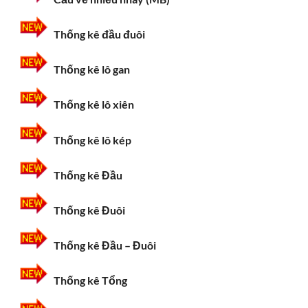
Thống kê đầu đuôi
Thống kê lô gan
Thống kê lô xiên
Thống kê lô kép
Thống kê Đầu
Thống kê Đuôi
Thống kê Đầu – Đuôi
Thống kê Tổng