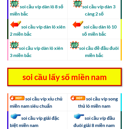
soi cầu víp dàn lô 8 số
soi cầu víp dàn 3
miền bắc
càng 2 số
soi cầu víp dàn lô xiên
soi cầu dàn lô 10
2 miền bắc
số miền bắc
soi cầu víp dàn lô xiên
soi cầu đề đầu đuôi
3 miền bắc
miền bắc
soi cầu lấy số miền nam
soi cầu víp xỉu chủ
soi cầu víp song
miền nam siêu chuẩn
thủ lô miền nam
soi cầu víp giải đặc
soi cầu víp đầu
biệt miền nam
đuôi giải 8 miền nam