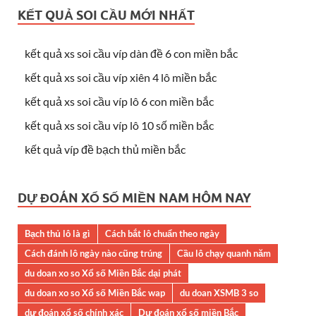
KẾT QUẢ SOI CẦU MỚI NHẤT
kết quả xs soi cầu víp dàn đề 6 con miền bắc
kết quả xs soi cầu víp xiên 4 lô miền bắc
kết quả xs soi cầu víp lô 6 con miền bắc
kết quả xs soi cầu víp lô 10 số miền bắc
kết quả víp đề bạch thủ miền bắc
DỰ ĐOÁN XỔ SỐ MIỀN NAM HÔM NAY
Bạch thủ lô là gì
Cách bắt lô chuẩn theo ngày
Cách đánh lô ngày nào cũng trúng
Cầu lô chạy quanh năm
du doan xo so Xổ số Miền Bắc dại phát
du doan xo so Xổ số Miền Bắc wap
du doan XSMB 3 so
dự đoán xổ số chính xác
Dự đoán xổ số miền Bắc