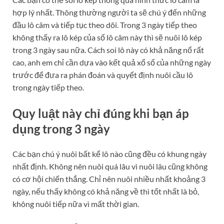
hợp lý nhất. Thông thường người ta sẽ chú ý đến những
đầu lô câm và tiếp tục theo dõi. Trong 3 ngày tiếp theo
không thấy ra lô kép của số lô câm này thì sẽ nuôi lô kép
trong 3 ngày sau nữa. Cách soi lô này có khả năng nổ rất
cao, anh em chỉ cần dựa vào kết quả xổ số của những ngày
trước để đưa ra phán đoán và quyết định nuôi cầu lô
trong ngày tiếp theo.
Quy luật này chỉ đúng khi bạn áp
dụng trong 3 ngày
Các bạn chú ý nuôi bất kể lô nào cũng đều có khung ngày
nhất định. Không nên nuôi quá lâu vì nuôi lâu cũng không
có cơ hội chiến thắng. Chỉ nên nuôi nhiều nhất khoảng 3
ngày, nếu thấy không có khả năng về thì tốt nhất là bỏ,
không nuôi tiếp nữa vì mất thời gian.