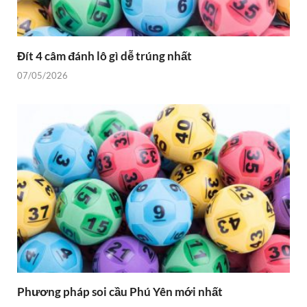
Đít 4 câm đánh lô gì dễ trúng nhất
07/05/2026
Phương pháp soi cầu Phú Yên mới nhất