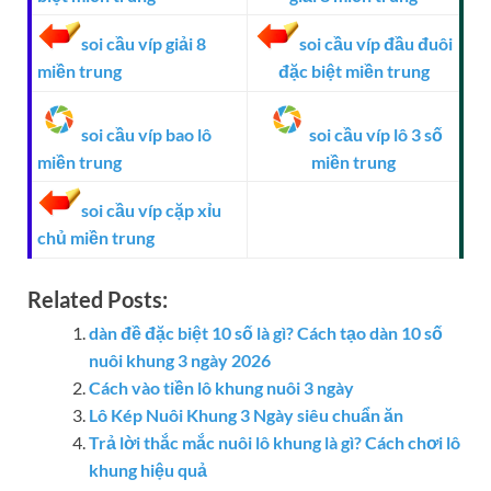
soi cầu víp giải 8
soi cầu víp đầu đuôi
miền trung
đặc biệt miền trung
soi cầu víp bao lô
soi cầu víp lô 3 số
miền trung
miền trung
soi cầu víp cặp xỉu
chủ miền trung
Related Posts:
dàn đề đặc biệt 10 số là gì? Cách tạo dàn 10 số
nuôi khung 3 ngày 2026
Cách vào tiền lô khung nuôi 3 ngày
Lô Kép Nuôi Khung 3 Ngày siêu chuẩn ăn
Trả lời thắc mắc nuôi lô khung là gì? Cách chơi lô
khung hiệu quả