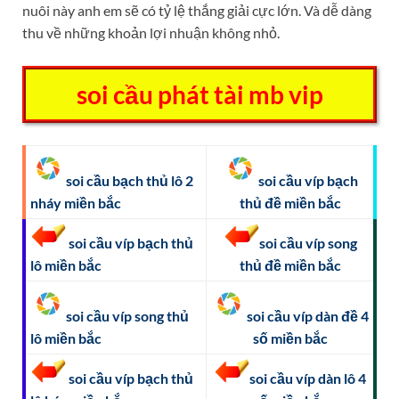
nuôi này anh em sẽ có tỷ lệ thắng giải cực lớn. Và dễ dàng
thu về những khoản lợi nhuận không nhỏ.
soi cầu phát tài mb vip
soi cầu bạch thủ lô 2
soi cầu víp bạch
nháy miền bắc
thủ đề miền bắc
soi cầu víp bạch thủ
soi cầu víp song
lô miền bắc
thủ đề miền bắc
soi cầu víp song thủ
soi cầu víp dàn đề 4
lô miền bắc
số miền bắc
soi cầu víp bạch thủ
soi cầu víp dàn lô 4