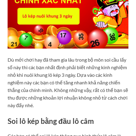
Dù mới chơi hay đã tham gia lâu trong bộ môn soi cầu lấy
số này thì các bạn nhất định phải biết những kinh nghiệm
nhỏ khi nuôi khung lô kép 3 ngày. Dựa vào các kinh
nghiệm này các bạn có thể tăng nhanh khả năng chiến
thắng của chính mình. Không những vậy, rất có thể bạn sẽ
thu được những khoản lợi nhuận không nhỏ từ cách chơi
này đấy nhé.
Soi lô kép bằng đầu lô câm
Các bạn có thể soi lô kép thông qua hình thức lô câm là